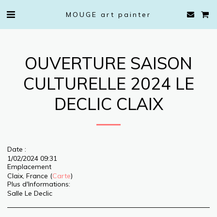
MOUGE art painter
OUVERTURE SAISON
CULTURELLE 2024 LE
DECLIC CLAIX
Date :
1/02/2024 09:31
Emplacement
Claix, France (
Carte
)
Plus d'Informations:
Salle Le Declic